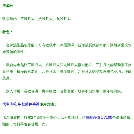
主成分：
玻尿酸鈉、三胜月太、八胜月太、九胜月太
特色：
．含保濕聖品玻尿酸，可有效吸水、深層潤澤，並形成長效鎖水網，讓肌膚呈現水
嫩豐盈的彈性。
．融合先進熱門三胜月太、八胜月太和九胜月太複合配方，三胜月太能幫助膠原蛋
白作用，積極改善老化；八胜月太可減少細紋；九胜月太則能改善膚色不均，淨白
肌膚。
．深入作用，長效保濕、撫平細紋、改善老化，肌膚不但水嫩，更年輕無痕。
快車肉乾-中秋節伴手禮
使用方法：
潔淨肌膚後，輕壓2至3滴於手掌心，以手指沾取，均
防曬必備 UV100
勻塗抹於臉
頸部，每日早晚各使用一次。