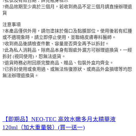
?批號及有效日期：詳見瓶身標示
?商品效期至少高於三個月，若收到商品不足三個月請直接辦理退
貨
注意事項
?本產品僅供外用，請勿塗抹於傷口及黏膜部位。使用後若有紅腫
或不適現象時，請立即停止使用，並聯絡皮膚專科醫師。
?收到商品後請檢查件數、容量是否齊全再予以拆封。
?此為私人消耗品，除商品本身有瑕疵外漏方可辦理退換貨，一經
拆封 (視同使用)，恕無法退貨。
?退貨時務必附回原完整商品、贈品、包裝外盒均齊全。
?已拆封使用或食用過、或無法恢復原狀、或商品外盒損壞等均恕
無法辦理退換貨。
【即期品】NEO-TEC 高效水嫩多月太精華液
120ml（加大重量裝）(買一送一)